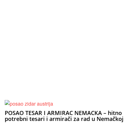
POSAO TESAR I ARMIRAC NEMACKA – hitno
potrebni tesari i armirači za rad u Nemačkoj