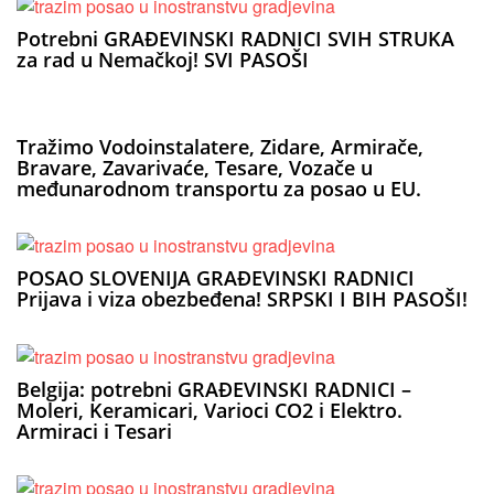
Potrebni GRAĐEVINSKI RADNICI SVIH STRUKA
za rad u Nemačkoj! SVI PASOŠI
Tražimo Vodoinstalatere, Zidare, Armirače,
Bravare, Zavarivaće, Tesare, Vozače u
međunarodnom transportu za posao u EU.
POSAO SLOVENIJA GRAĐEVINSKI RADNICI
Prijava i viza obezbeđena! SRPSKI I BIH PASOŠI!
Belgija: potrebni GRAĐEVINSKI RADNICI –
Moleri, Keramicari, Varioci CO2 i Elektro.
Armiraci i Tesari