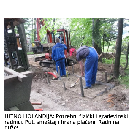
HITNO HOLANDIJA: Potrebni fizički i građevinski
radnici. Put, smeštaj i hrana plaćeni! Radn na
duže!