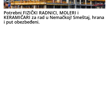
Potrebni FIZIČKI RADNICI, MOLERI i
KERAMIČARI za rad u Nemačkoj! Smeštaj, hrana
i put obezbeđeni.