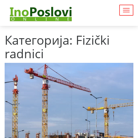
Togg
navig
Категорија:
Fizički
radnici