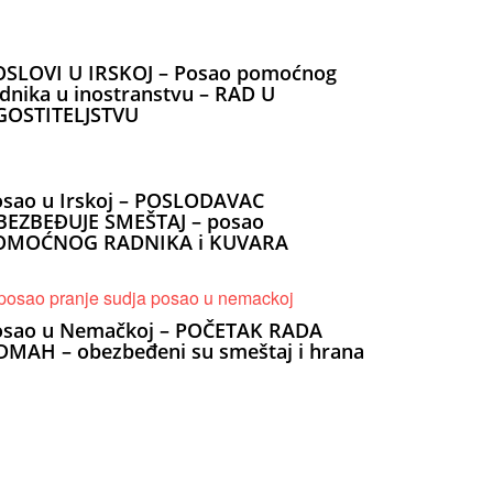
OSLOVI U IRSKOJ – Posao pomoćnog
dnika u inostranstvu – RAD U
GOSTITELJSTVU
osao u Irskoj – POSLODAVAC
BEZBEĐUJE SMEŠTAJ – posao
OMOĆNOG RADNIKA i KUVARA
osao u Nemačkoj – POČETAK RADA
MAH – obezbeđeni su smeštaj i hrana