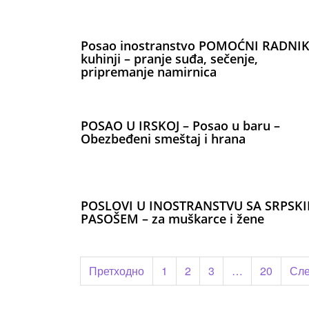
Posao inostranstvo POMOĆNI RADNIK
kuhinji – pranje suđa, sečenje,
pripremanje namirnica
POSAO U IRSKOJ – Posao u baru –
Obezbeđeni smeštaj i hrana
POSLOVI U INOSTRANSTVU SA SRPSK
PASOŠEM – za muškarce i žene
Пагинација
Претходно
1
2
3
…
20
Сл
чланака