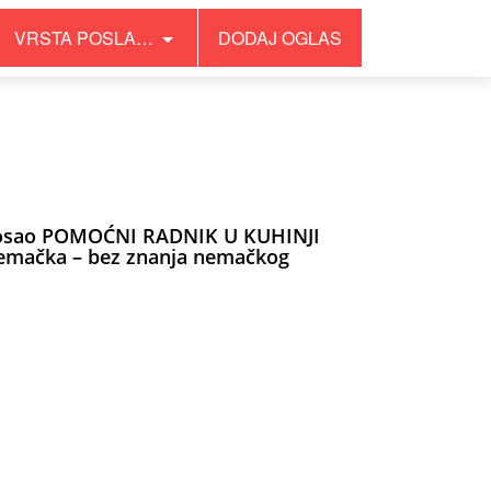
VRSTA POSLA…
DODAJ OGLAS
osao POMOĆNI RADNIK U KUHINJI
emačka – bez znanja nemačkog