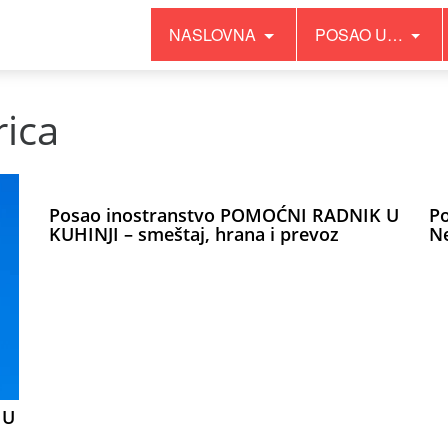
NASLOVNA
POSAO U…
ica
Posao inostranstvo POMOĆNI RADNIK U
P
KUHINJI – smeštaj, hrana i prevoz
N
 U