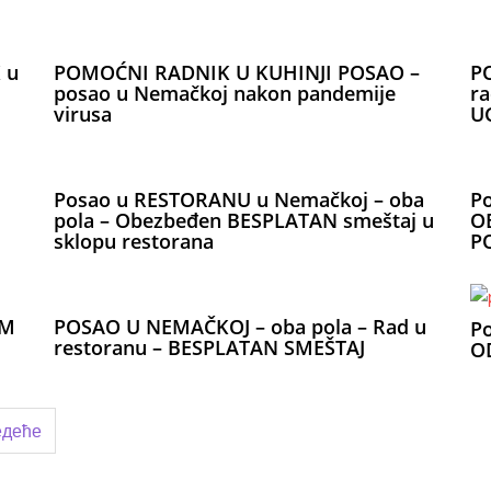
 u
POMOĆNI RADNIK U KUHINJI POSAO –
P
posao u Nemačkoj nakon pandemije
ra
virusa
U
Posao u RESTORANU u Nemačkoj – oba
P
pola – Obezbeđen BESPLATAN smeštaj u
O
sklopu restorana
P
IM
POSAO U NEMAČKOJ – oba pola – Rad u
P
restoranu – BESPLATAN SMEŠTAJ
OD
едеће