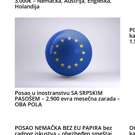
3.000€ – Nemačka, Austrija, Engleska,
Holandija
P
ka
1.
Posao u inostranstvu SA SRPSKIM
PASOŠEM – 2.900 evra mesečna zarada –
OBA POLA
POSAO NEMAČKA BEZ EU PAPIRA bez
O
radnog iskustva – obezbeđen smeštaj,
ka