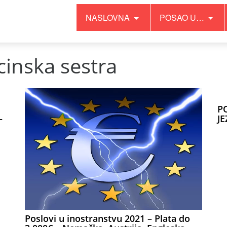
NASLOVNA
POSAO U…
inska sestra
P
–
JE
Poslovi u inostranstvu 2021 – Plata do