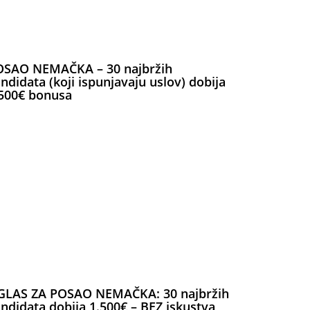
OSAO NEMAČKA – 30 najbržih
ndidata (koji ispunjavaju uslov) dobija
500€ bonusa
GLAS ZA POSAO NEMAČKA: 30 najbržih
ndidata dobija 1.500€ – BEZ iskustva,