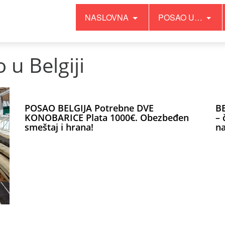
NASLOVNA
POSAO U…
 u Belgiji
POSAO BELGIJA Potrebne DVE
BE
KONOBARICE Plata 1000€. Obezbeđen
– 
smeštaj i hrana!
na