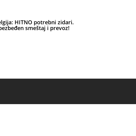
lgija: HITNO potrebni zidari.
ezbeđen smeštaj i prevoz!