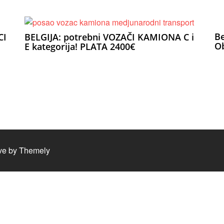
Be
CI
BELGIJA: potrebni VOZAČI KAMIONA C i
Ob
E kategorija! PLATA 2400€
ve by
Themely