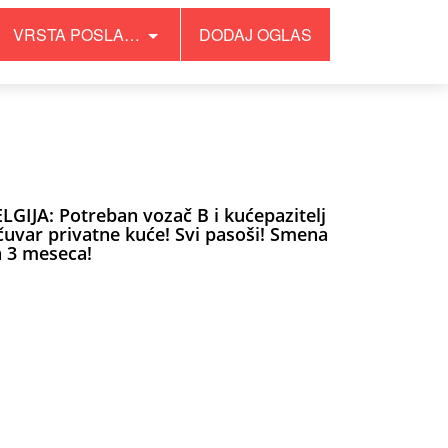
VRSTA POSLA…
DODAJ OGLAS
LGIJA: Potreban vozač B i kućepazitelj
čuvar privatne kuće! Svi pasoši! Smena
 3 meseca!