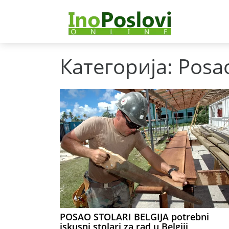
Категорија:
Posao
POSAO STOLARI BELGIJA potrebni
iskusni stolari za rad u Belgiji