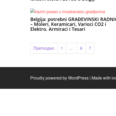
Belgija: potrebni GRAĐEVINSKI RADNI
– Moleri, Keramicari, Varioci CO2 i
Elektro. Armiraci i Tesari
Пагинација
Претходно
1
…
6
7
чланака
Proudly powered by WordPress
|
Made with lo