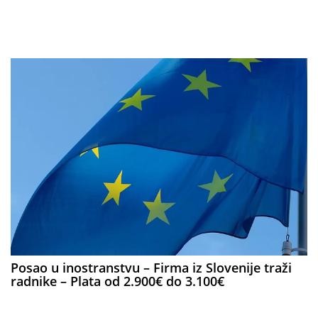
Posao u inostranstvu – Firma iz Slovenije traži
radnike – Plata od 2.900€ do 3.100€