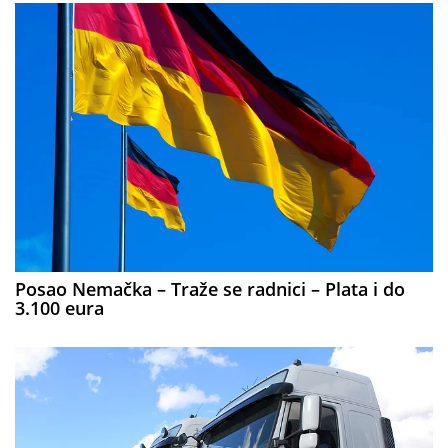
Posao Nemačka – Traže se radnici – Plata i do
3.100 eura