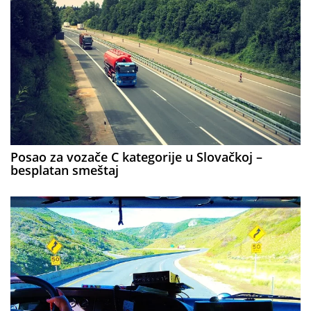
Posao za vozače C kategorije u Slovačkoj –
besplatan smeštaj