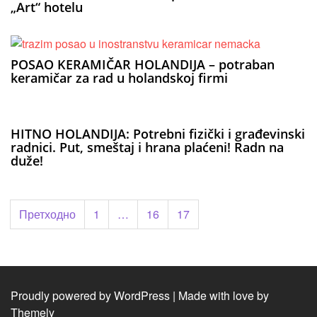
„Art“ hotelu
POSAO KERAMIČAR HOLANDIJA – potraban
keramičar za rad u holandskoj firmi
HITNO HOLANDIJA: Potrebni fizički i građevinski
radnici. Put, smeštaj i hrana plaćeni! Radn na
duže!
Пагинација
Претходно
1
…
16
17
чланака
Proudly powered by WordPress
|
Made with love by
Themely