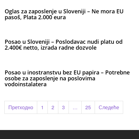
Oglas za zaposlenje u Sloveniji – Ne mora EU
pasoš, Plata 2.000 eura
Posao u Sloveniji – Poslodavac nudi platu od
2.400€ netto, izrada radne dozvole
Posao u inostranstvu bez EU papira – Potrebne
osobe za zaposlenje na poslovima
vodoinstalatera
Пагинација
Претходно
1
2
3
…
25
Следеће
чланака