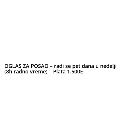
OGLAS ZA POSAO – radi se pet dana u nedelji
(8h radno vreme) – Plata 1.500E