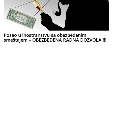
Posao u inostranstvu sa obezbeđenim
smeštajem – OBEZBEĐENA RADNA DOZVOLA !!!