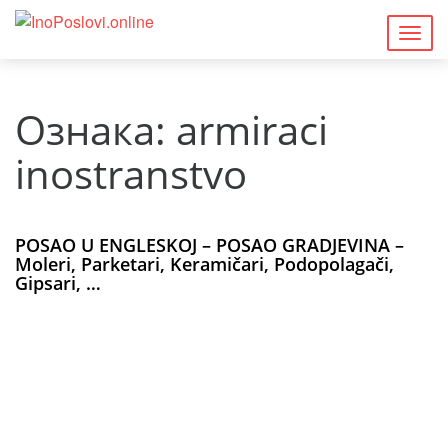
Togg
navig
Ознака:
armiraci
inostranstvo
POSAO U ENGLESKOJ – POSAO GRADJEVINA –
Moleri, Parketari, Keramičari, Podopolagači,
Gipsari, …