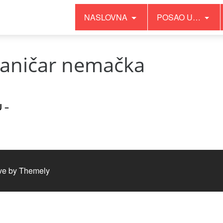
NASLOVNA
POSAO U…
aničar nemačka
 –
ve by
Themely