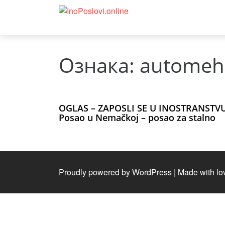
Ознака:
automeh
OGLAS – ZAPOSLI SE U INOSTRANSTVU
Posao u Nemačkoj – posao za stalno
Proudly powered by WordPress
|
Made with lo