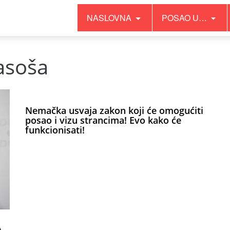
NASLOVNA
POSAO U…
asoša
Nemačka usvaja zakon koji će omogućiti
posao i vizu strancima! Evo kako će
funkcionisati!
A