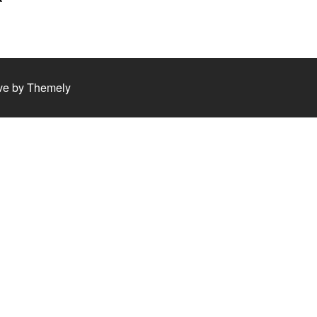
ve by
Themely