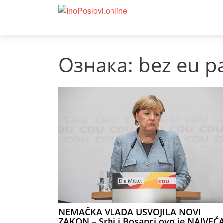
Ознака:
bez eu p
NEMAČKA VLADA USVOJILA NOVI
ZAKON – Srbi i Bosanci ovo je NAJVEĆ