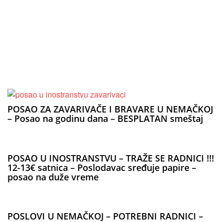
POSAO ZA ZAVARIVAČE I BRAVARE U NEMAČKOJ
– Posao na godinu dana – BESPLATAN smeštaj
POSAO U INOSTRANSTVU – TRAŽE SE RADNICI !!!
12-13€ satnica – Poslodavac sređuje papire –
posao na duže vreme
POSLOVI U NEMAČKOJ – POTREBNI RADNICI –