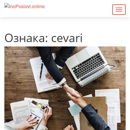
Togg
navig
Ознака:
cevari