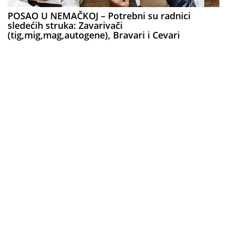
POSAO U NEMAČKOJ – Potrebni su radnici
sledećih struka: Zavarivači
(tig,mig,mag,autogene), Bravari i Cevari