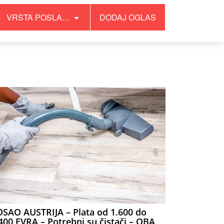
VRSTA POSLA…
DODAJ OGLAS
SAO AUSTRIJA – Plata od 1.600 do
400 EVRA – Potrebni su čistači – OBA