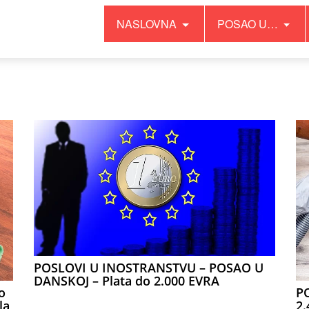
NASLOVNA
POSAO U…
POSLOVI U INOSTRANSTVU – POSAO U
DANSKOJ – Plata do 2.000 EVRA
o
PO
la
2.