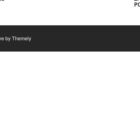
P
ve by
Themely