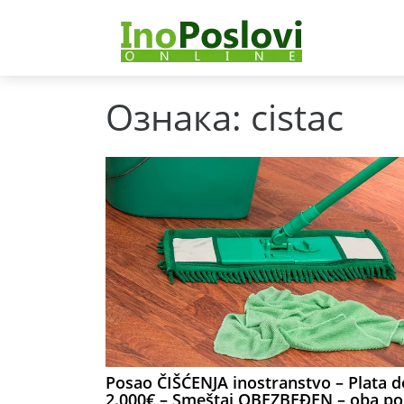
Ознака:
cistac
Posao ČIŠĆENJA inostranstvo – Plata d
2.000€ – Smeštaj OBEZBEĐEN – oba po