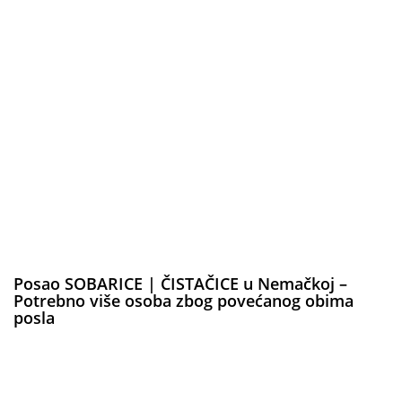
Posao SOBARICE | ČISTAČICE u Nemačkoj –
Potrebno više osoba zbog povećanog obima
posla