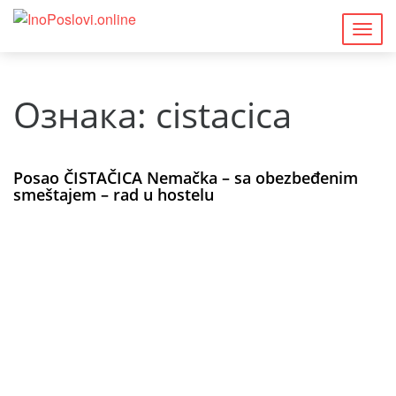
Togg
navig
Ознака:
cistacica
Posao ČISTAČICA Nemačka – sa obezbeđenim
smeštajem – rad u hostelu