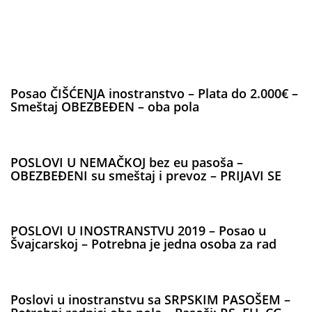
Posao ČIŠĆENJA inostranstvo – Plata do 2.000€ –
Smeštaj OBEZBEĐEN – oba pola
POSLOVI U NEMAČKOJ bez eu pasoša –
OBEZBEĐENI su smeštaj i prevoz – PRIJAVI SE
POSLOVI U INOSTRANSTVU 2019 – Posao u
Švajcarskoj – Potrebna je jedna osoba za rad
Poslovi u inostranstvu sa SRPSKIM PASOŠEM –