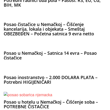
Potrebni radnici oba pola – Pasoši: RS, EU, CG,
BIH, MK
Posao čistačice u Nemačkoj – Čišćenje
kancelarija, lokala i objekata – Smeštaj
OBEZBEĐEN – Početna satnica 9 evra netto
Posao u Nemačkoj – Satnica 14 evra – Posao
čistačice
Posao inostranstvo – 2.000 DOLARA PLATA –
Potrebni HIGIJENIČARI
Posao u hotelu u Nemačkoj – Čišćenje soba –
POTREBNE ČISTAČICE