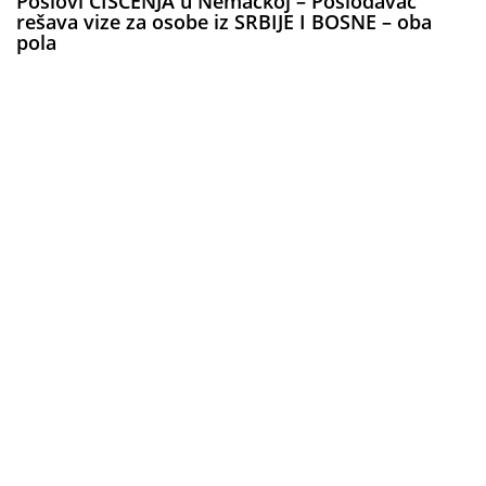
Poslovi ČIŠĆENJA u Nemačkoj – Poslodavac
rešava vize za osobe iz SRBIJE I BOSNE – oba
pola