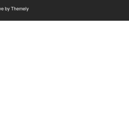
ve by
Themely