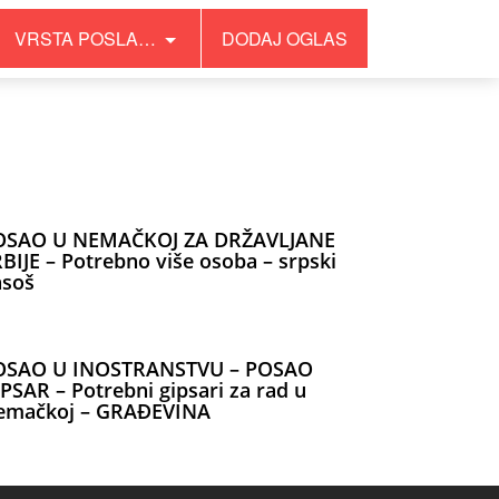
VRSTA POSLA…
DODAJ OGLAS
OSAO U NEMAČKOJ ZA DRŽAVLJANE
BIJE – Potrebno više osoba – srpski
asoš
OSAO U INOSTRANSTVU – POSAO
PSAR – Potrebni gipsari za rad u
emačkoj – GRAĐEVINA