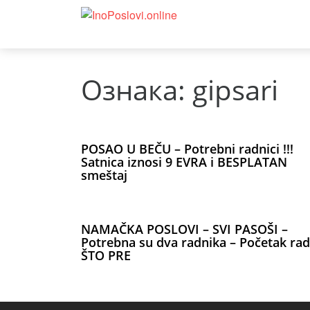
Ознака:
gipsari
POSAO U BEČU – Potrebni radnici !!!
Satnica iznosi 9 EVRA i BESPLATAN
smeštaj
NAMAČKA POSLOVI – SVI PASOŠI –
Potrebna su dva radnika – Početak ra
ŠTO PRE