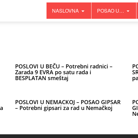
NASLOVNA
POSAO U…
POSLOVI U BEČU – Potrebni radnici –
P
Zarada 9 EVRA po satu rada i
SR
BESPLATAN smeštaj
p
POSLOVI U NEMACKOJ – POSAO GIPSAR
P
da
– Potrebni gipsari za rad u Nemačkoj
GI
N