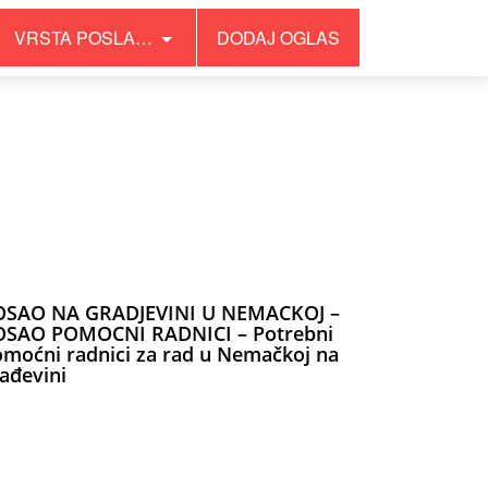
VRSTA POSLA…
DODAJ OGLAS
/wp-content/plugins/wonderpush-web-push-
OSAO NA GRADJEVINI U NEMACKOJ –
OSAO POMOCNI RADNICI – Potrebni
moćni radnici za rad u Nemačkoj na
ađevini