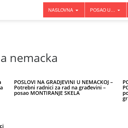
NASLOVNA
POSAO U…
it has no effect since PHP 8.0 in
/home/inopgyvd/public_html
na nemacka
a
POSLOVI NA GRADJEVINI U NEMACKOJ –
P
za
Potrebni radnici za rad na građevini –
P
posao MONTIRANJE SKELA
po
gr
ci