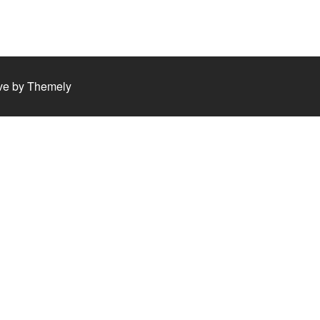
ve by
Themely