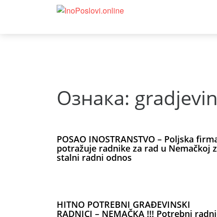
Deprecated
: Function curl_close() is deprecated since 8.5, as 
notifications/lib/Net/CurlHttpClient.php
on line
175
Ознака:
gradjevi
POSAO INOSTRANSTVO – Poljska firm
potražuje radnike za rad u Nemačkoj 
stalni radni odnos
HITNO POTREBNI GRAĐEVINSKI
RADNICI – NEMAČKA !!! Potrebni radni