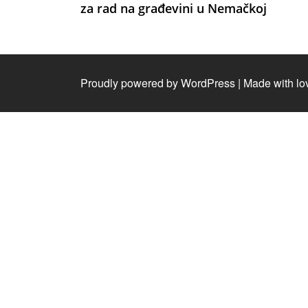
za rad na građevini u Nemačkoj
Proudly powered by WordPress
|
Made with lo