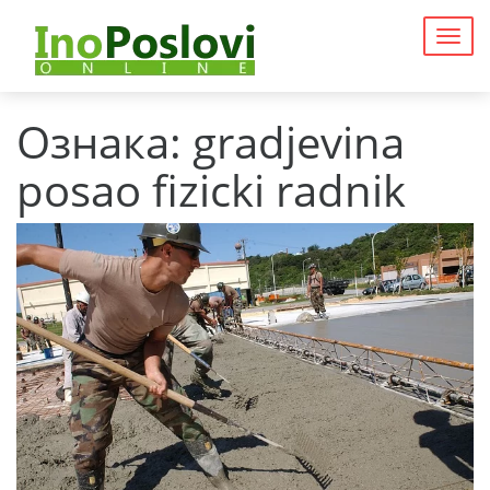
Togg
navig
Ознака:
gradjevina
posao fizicki radnik