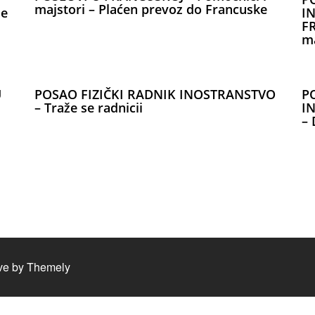
majstori – Plaćen prevoz do Francuske
je
I
FR
ma
U
POSAO FIZIČKI RADNIK INOSTRANSTVO
P
– Traže se radnicii
I
– 
ve by
Themely