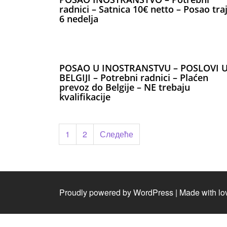
radnici – Satnica 10€ netto – Posao tra
6 nedelja
POSAO U INOSTRANSTVU – POSLOVI 
BELGIJI – Potrebni radnici – Plaćen
prevoz do Belgije – NE trebaju
kvalifikacije
Пагинација
1
2
Следеће
чланака
Proudly powered by WordPress
|
Made with lo