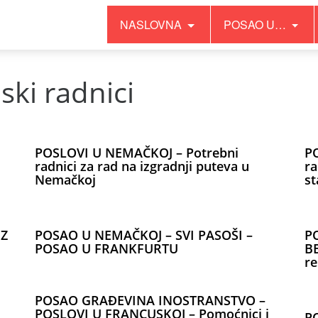
NASLOVNA
POSAO U…
ski radnici
POSLOVI U NEMAČKOJ – Potrebni
P
radnici za rad na izgradnji puteva u
ra
Nemačkoj
st
EZ
POSAO U NEMAČKOJ – SVI PASOŠI –
P
POSAO U FRANKFURTU
BE
r
POSAO GRAĐEVINA INOSTRANSTVO –
POSLOVI U FRANCUSKOJ – Pomoćnici i
P