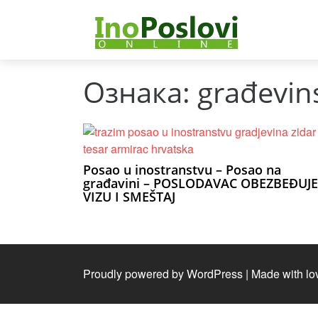
Ознака:
građevins
Posao u inostranstvu – Posao na
građavini – POSLODAVAC OBEZBEĐUJE
VIZU I SMEŠTAJ
Proudly powered by WordPress
|
Made with lo