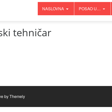
NASLOVNA
POSAO U…
ki tehničar
ve by
Themely