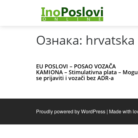
Ознака:
hrvatska 
EU POSLOVI – POSAO VOZAČA
KAMIONA – Stimulativna plata – Mogu
se prijaviti i vozači bez ADR-a
Proudly powered by WordPress
|
Made with lo