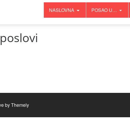
NASLOVNA
POSAO U…
poslovi
ve by
Themely