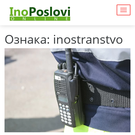
Togg
navig
Ознака:
inostranstvo