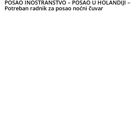
POSAO INOSTRANSTVO – POSAO U HOLANDIJI –
Potreban radnik za posao noćni čuvar