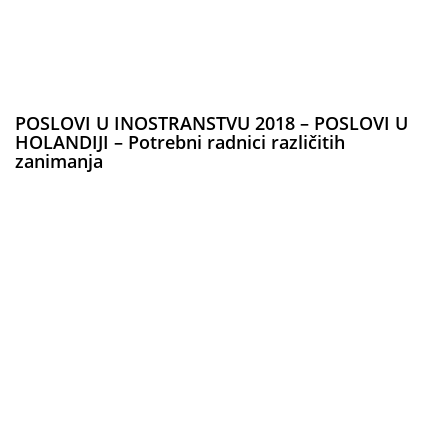
POSLOVI U INOSTRANSTVU 2018 – POSLOVI U
HOLANDIJI – Potrebni radnici različitih
zanimanja