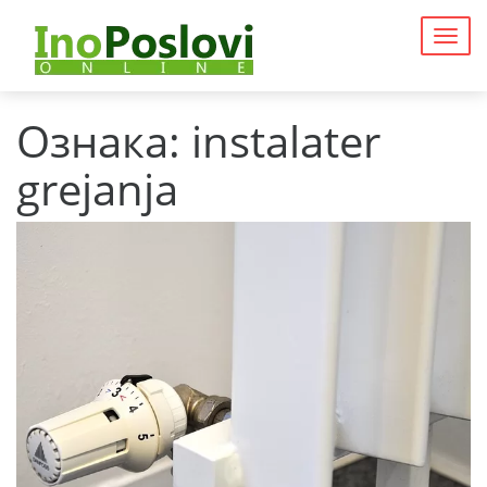
Togg
navig
Ознака:
instalater
grejanja