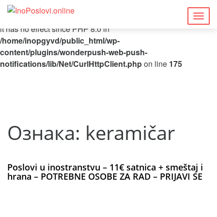
Deprecated
: Function curl_close() is deprecated since 8.5, as
Togg
it has no effect since PHP 8.0 in
navig
/home/inopgyvd/public_html/wp-
content/plugins/wonderpush-web-push-
notifications/lib/Net/CurlHttpClient.php
on line
175
Ознака:
keramičar
Poslovi u inostranstvu – 11€ satnica + smeštaj i
hrana – POTREBNE OSOBE ZA RAD – PRIJAVI SE