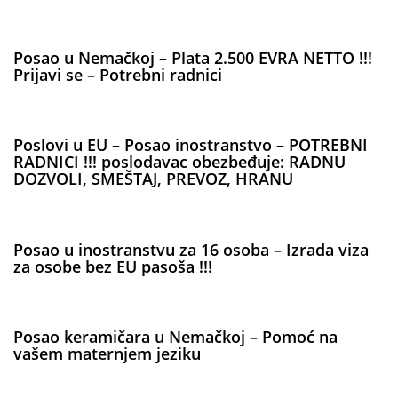
Posao u Nemačkoj – Plata 2.500 EVRA NETTO !!!
Prijavi se – Potrebni radnici
Poslovi u EU – Posao inostranstvo – POTREBNI
RADNICI !!! poslodavac obezbeđuje: RADNU
DOZVOLI, SMEŠTAJ, PREVOZ, HRANU
Posao u inostranstvu za 16 osoba – Izrada viza
za osobe bez EU pasoša !!!
Posao keramičara u Nemačkoj – Pomoć na
vašem maternjem jeziku