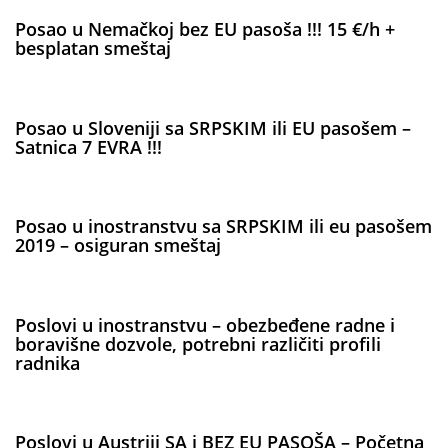
Posao u Nemačkoj bez EU pasoša !!! 15 €/h +
besplatan smeštaj
Posao u Sloveniji sa SRPSKIM ili EU pasošem –
Satnica 7 EVRA !!!
Posao u inostranstvu sa SRPSKIM ili eu pasošem
2019 – osiguran smeštaj
Poslovi u inostranstvu – obezbeđene radne i
boravišne dozvole, potrebni različiti profili
radnika
Poslovi u Austriji SA i BEZ EU PASOŠA – Početna