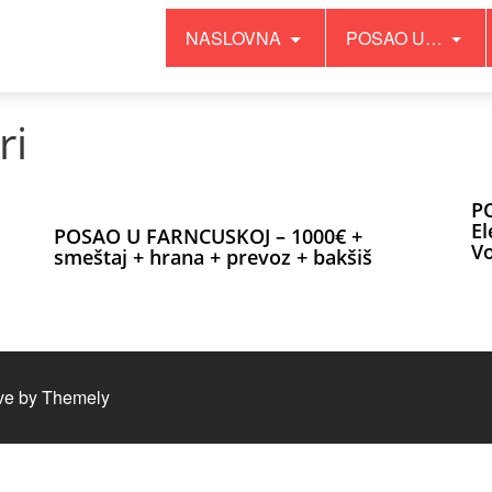
NASLOVNA
POSAO U…
ri
P
El
POSAO U FARNCUSKOJ – 1000€ +
Vo
smeštaj + hrana + prevoz + bakšiš
ve by
Themely