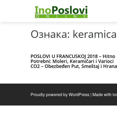
Ознака:
keramica
POSLOVI U FRANCUSKOJ 2018 – Hitno
Potrebni: Moleri, Keramičari i Varioci
CO2 – Obezbeđen Put, Smeštaj i Hrana
Proudly powered by WordPress
|
Made with lo