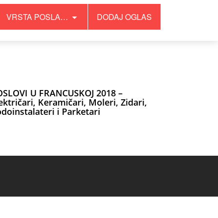
VRSTA POSLA…
DODAJ OGLAS
OSLOVI U FRANCUSKOJ 2018 –
ektričari, Keramičari, Moleri, Zidari,
doinstalateri i Parketari