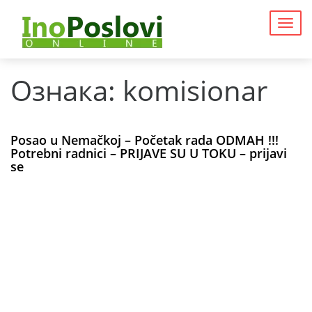
Togg
navig
Ознака:
komisionar
Posao u Nemačkoj – Početak rada ODMAH !!!
Potrebni radnici – PRIJAVE SU U TOKU – prijavi
se