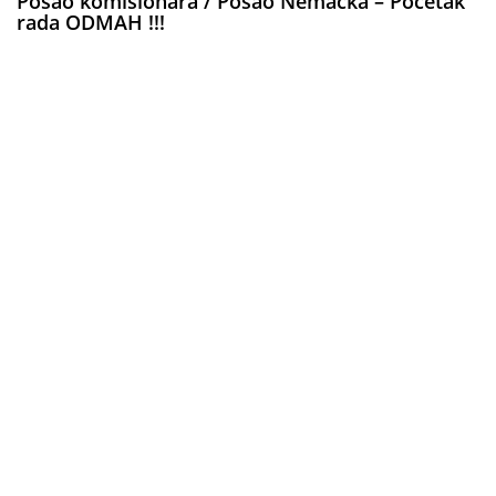
Posao komisionara / Posao Nemačka – Početak
rada ODMAH !!!