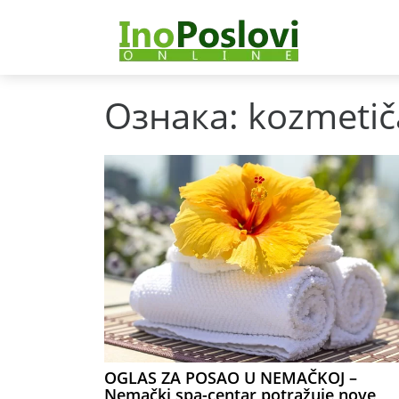
Ознака:
kozmetič
OGLAS ZA POSAO U NEMAČKOJ –
Nemački spa-centar potražuje nove