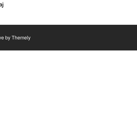
aj
ve by
Themely