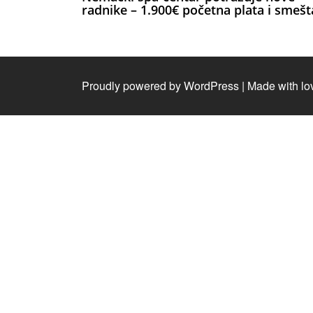
radnike – 1.900€ početna plata i smešt
Proudly powered by WordPress
|
Made with lo