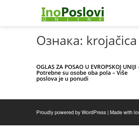
Ознака:
krojačica
OGLAS ZA POSAO U EVROPSKOJ UNIJI 
Potrebne su osobe oba pola – Više
poslova je u ponudi
Proudly powered by WordPress
|
Made with lo