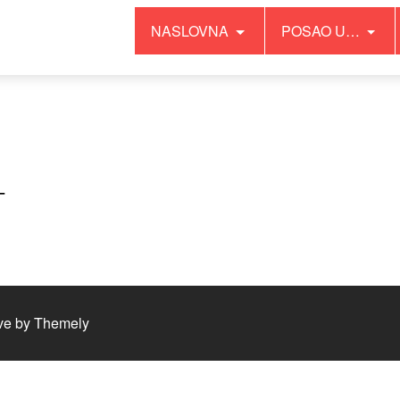
NASLOVNA
POSAO U…
–
ve by
Themely