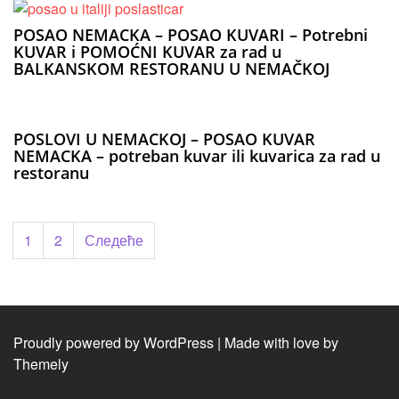
POSAO NEMACKA – POSAO KUVARI – Potrebni
KUVAR i POMOĆNI KUVAR za rad u
BALKANSKOM RESTORANU U NEMAČKOJ
POSLOVI U NEMACKOJ – POSAO KUVAR
NEMACKA – potreban kuvar ili kuvarica za rad u
restoranu
Пагинација
1
2
Следеће
чланака
Proudly powered by WordPress
|
Made with love by
Themely