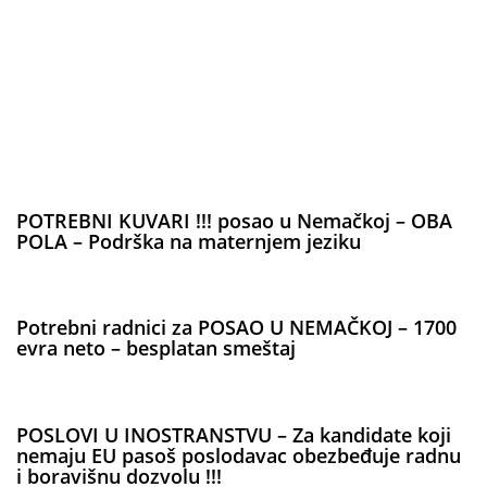
POTREBNI KUVARI !!! posao u Nemačkoj – OBA
POLA – Podrška na maternjem jeziku
Potrebni radnici za POSAO U NEMAČKOJ – 1700
evra neto – besplatan smeštaj
POSLOVI U INOSTRANSTVU – Za kandidate koji
nemaju EU pasoš poslodavac obezbeđuje radnu
i boravišnu dozvolu !!!