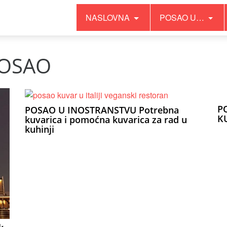
NASLOVNA
POSAO U…
POSAO
P
POSAO U INOSTRANSTVU Potrebna
K
kuvarica i pomoćna kuvarica za rad u
kuhinji