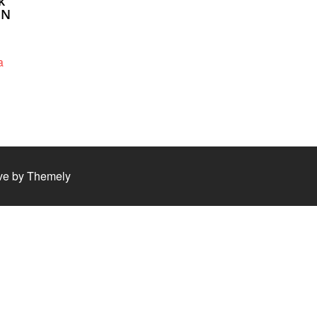
k
EN
ve by
Themely