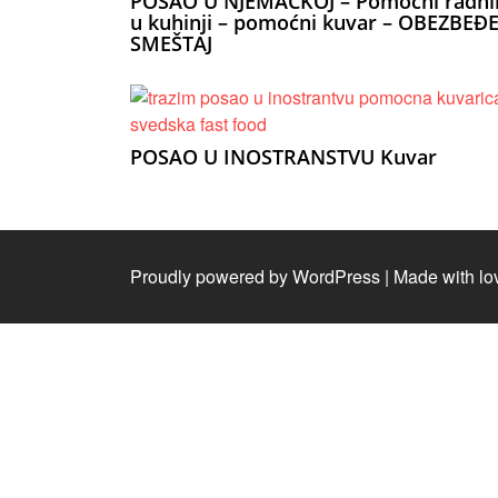
POSAO U NJEMACKOJ – Pomoćni radni
u kuhinji – pomoćni kuvar – OBEZBEĐ
SMEŠTAJ
POSAO U INOSTRANSTVU Kuvar
Proudly powered by WordPress
|
Made with lo