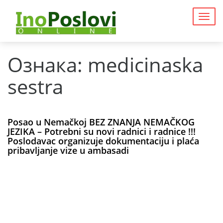
Togg
navig
Ознака:
medicinaska
sestra
Posao u Nemačkoj BEZ ZNANJA NEMAČKOG
JEZIKA – Potrebni su novi radnici i radnice !!!
Poslodavac organizuje dokumentaciju i plaća
pribavljanje vize u ambasadi