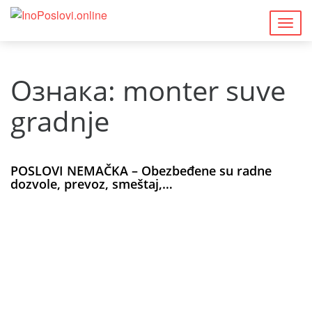
Togg
navig
Ознака:
monter suve
gradnje
POSLOVI NEMAČKA – Obezbeđene su radne
dozvole, prevoz, smeštaj,…