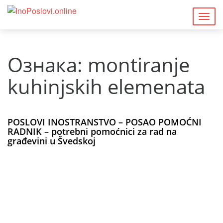
Togg
navig
Ознака:
montiranje
kuhinjskih elemenata
POSLOVI INOSTRANSTVO – POSAO POMOĆNI
RADNIK – potrebni pomoćnici za rad na
građevini u Švedskoj