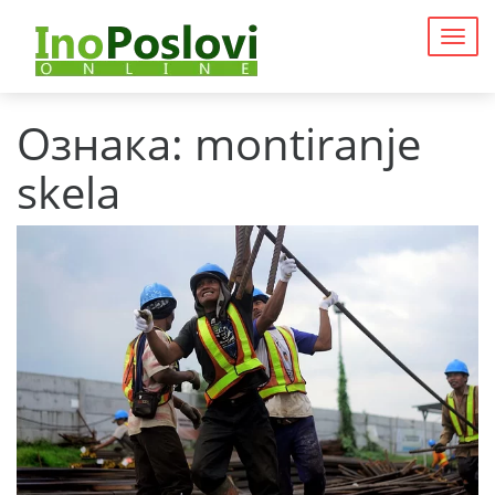
Togg
navig
Ознака:
montiranje
skela