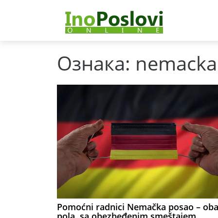
Ознака:
nemacka
Pomoćni radnici Nemačka posao – ob
pola, sa obezbeđenim smeštajem