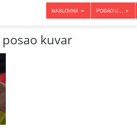
NASLOVNA
POSAO U…
 posao kuvar
a