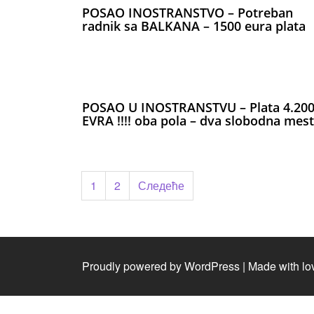
POSAO INOSTRANSTVO – Potreban
radnik sa BALKANA – 1500 eura plata
POSAO U INOSTRANSTVU – Plata 4.20
EVRA !!!! oba pola – dva slobodna mes
Пагинација
1
2
Следеће
чланака
Proudly powered by WordPress
|
Made with lo