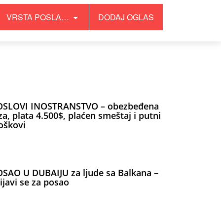
VRSTA POSLA…
DODAJ OGLAS
OSLOVI INOSTRANSTVO – obezbeđena
za, plata 4.500$, plaćen smeštaj i putni
oškovi
SAO U DUBAIJU za ljude sa Balkana –
ijavi se za posao