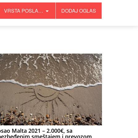
VRSTA POSLA…
DODAJ OGLAS
sao Malta 2021 – 2.000€, sa
bezbeđenim smeštajem i prevozom