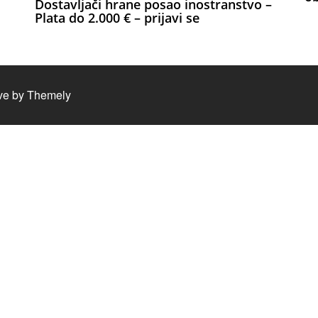
Dostavljači hrane posao inostranstvo –
Plata do 2.000 € – prijavi se
ve by
Themely