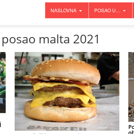
NASLOVNA
POSAO U…
a posao malta 2021
j
Po
o