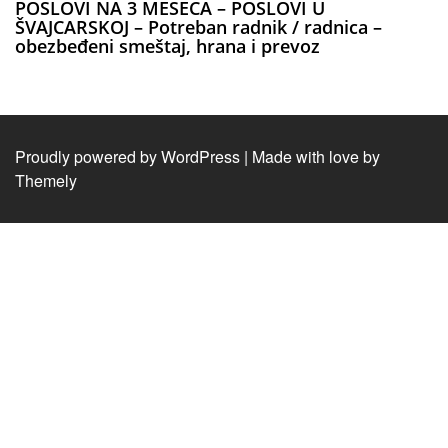
POSLOVI NA 3 MESECA – POSLOVI U
ŠVAJCARSKOJ – Potreban radnik / radnica –
obezbeđeni smeštaj, hrana i prevoz
Proudly powered by WordPress
|
Made with love by
Themely