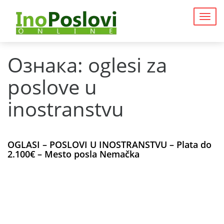
Togg
navig
Ознака:
oglesi za
poslove u
inostranstvu
OGLASI – POSLOVI U INOSTRANSTVU – Plata do
2.100€ – Mesto posla Nemačka