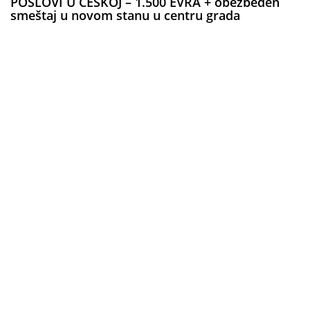
POSLOVI U ČEŠKOJ – 1.500 EVRA + obezbeđen
smeštaj u novom stanu u centru grada