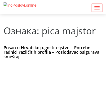
Togg
navig
Ознака:
pica majstor
Posao u Hrvatskoj ugostiteljstvo – Potrebni
radnici različitih profila – Poslodavac osigurava
smeštaj