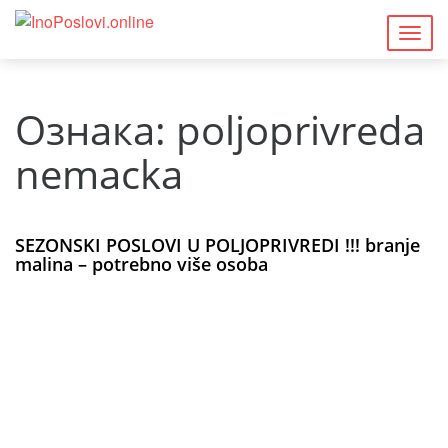
Togg
navig
Ознака:
poljoprivreda
nemacka
SEZONSKI POSLOVI U POLJOPRIVREDI !!! branje
malina – potrebno više osoba