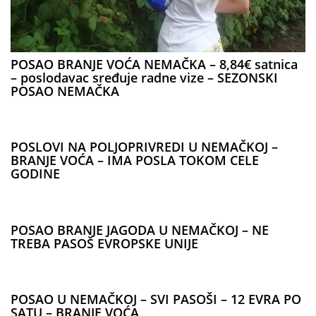
POSAO BRANJE VOĆA NEMAČKA – 8,84€ satnica
– poslodavac sređuje radne vize – SEZONSKI
POSAO NEMAČKA
POSLOVI NA POLJOPRIVREDI U NEMAČKOJ –
BRANJE VOĆA – IMA POSLA TOKOM CELE
GODINE
POSAO BRANJE JAGODA U NEMAČKOJ – NE
TREBA PASOŠ EVROPSKE UNIJE
POSAO U NEMAČKOJ – SVI PASOŠI – 12 EVRA PO
SATU – BRANJE VOĆA