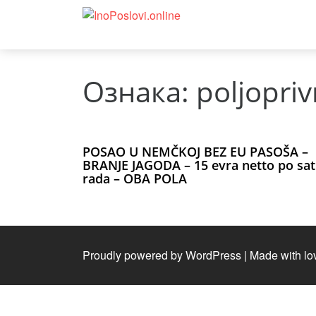
Ознака:
poljopri
POSAO U NEMČKOJ BEZ EU PASOŠA –
BRANJE JAGODA – 15 evra netto po sa
rada – OBA POLA
Proudly powered by WordPress
|
Made with lo