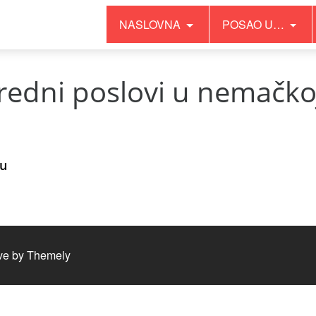
NASLOVNA
POSAO U…
vredni poslovi u nemačko
tu
ve by
Themely