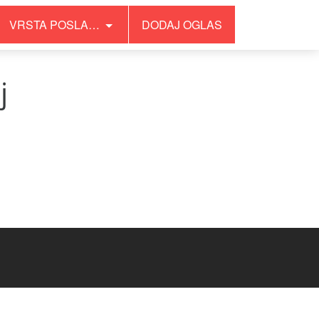
VRSTA POSLA…
DODAJ OGLAS
j