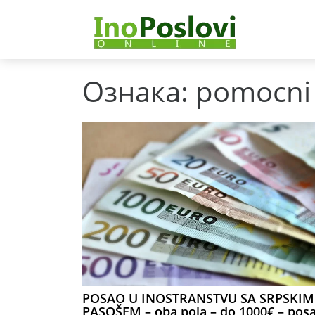
Ознака:
pomocni 
POSAO U INOSTRANSTVU SA SRPSKIM
PASOŠEM – oba pola – do 1000€ – pos