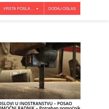
VRSTA POSLA…
DODAJ OGLAS
OSLOVI U INOSTRANSTVU – POSAO
OMOĆNI RADNIK – Potreban pomoćnik