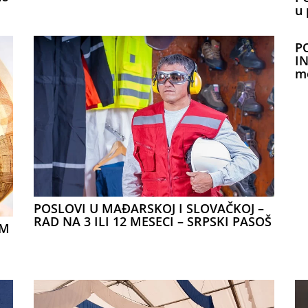
u 
P
IN
mo
POSLOVI U MAĐARSKOJ I SLOVAČKOJ –
RAD NA 3 ILI 12 MESECI – SRPSKI PASOŠ
IM