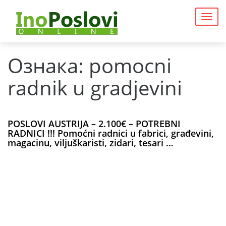
Togg
navig
Ознака:
pomocni
radnik u gradjevini
POSLOVI AUSTRIJA – 2.100€ – POTREBNI
RADNICI !!! Pomoćni radnici u fabrici, građevini,
magacinu, viljuškaristi, zidari, tesari …