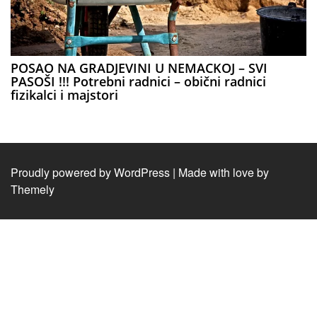
POSAO NA GRADJEVINI U NEMACKOJ – SVI
PASOŠI !!! Potrebni radnici – obični radnici
fizikalci i majstori
Proudly powered by WordPress
|
Made with love by
Themely