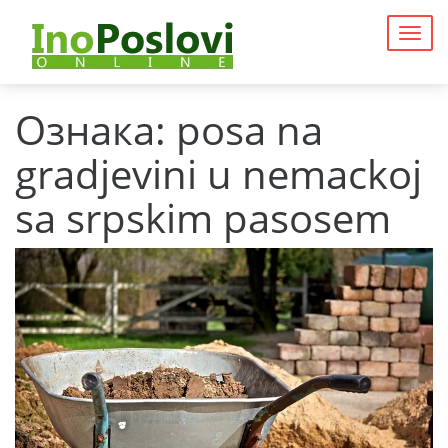
Togg
navig
Ознака:
posa na
gradjevini u nemackoj
sa srpskim pasosem