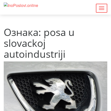
Togg
navig
Ознака:
posa u
slovackoj
autoindustriji