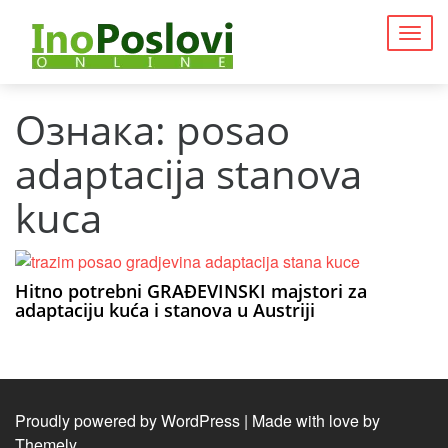
Togg
navig
Ознака:
posao
adaptacija stanova
kuca
Hitno potrebni GRAĐEVINSKI majstori za
adaptaciju kuća i stanova u Austriji
Proudly powered by WordPress
|
Made with love by
Themely