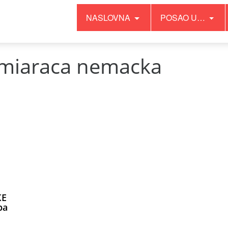
NASLOVNA
POSAO U…
miaraca nemacka
KE
ba