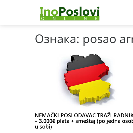
Ознака:
posao ar
NEMAČKI POSLODAVAC TRAŽI RADNI
– 3.000€ plata + smeštaj (po jedna oso
u sobi)