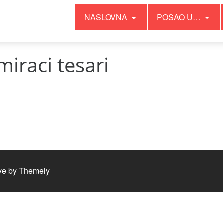
NASLOVNA
POSAO U…
iraci tesari
ve by
Themely