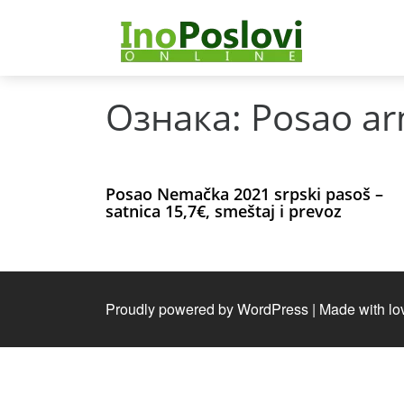
Ознака:
Posao arm
Posao Nemačka 2021 srpski pasoš –
satnica 15,7€, smeštaj i prevoz
Proudly powered by WordPress
|
Made with lo